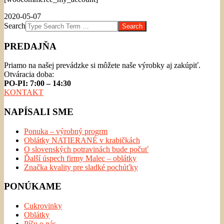
2020-05-07
Search
PREDAJŇA
Priamo na našej prevádzke si môžete naše výrobky aj zakúpiť.
Otváracia doba:
PO-PI: 7:00 – 14:30
KONTAKT
NAPÍSALI SME
Ponuka – výrobný progrm
Oblátky NATIERANÉ v krabičkách
O slovenských potravinách bude počuť
Ďalší úspech firmy Malec – oblátky
Značka kvality pre sladké pochúťky
PONÚKAME
Cukrovinky
Oblátky
Píšu o nás