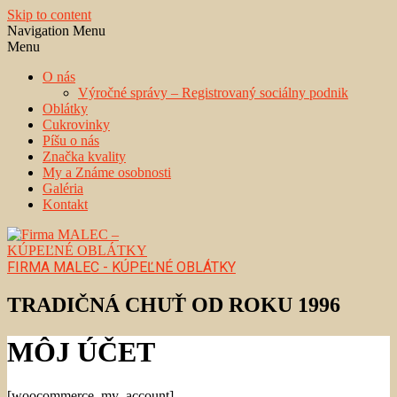
Skip to content
Navigation Menu
Menu
O nás
Výročné správy – Registrovaný sociálny podnik
Oblátky
Cukrovinky
Píšu o nás
Značka kvality
My a Známe osobnosti
Galéria
Kontakt
FIRMA MALEC - KÚPEĽNÉ OBLÁTKY
TRADIČNÁ CHUŤ OD ROKU 1996
MÔJ ÚČET
[woocommerce_my_account]